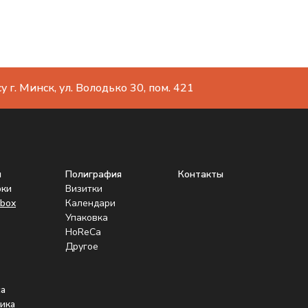
 г. Минск, ул. Володько 30, пом. 421
ы
Полиграфия
Контакты
рки
Визитки
box
Календари
Упаковка
HoReCa
Другое
а
ика