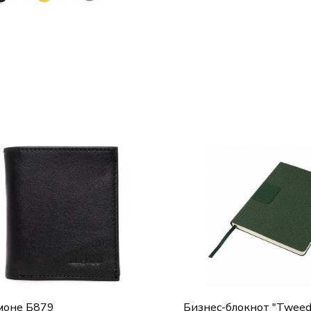
моне Б879
Бизнес-блокнот "Tweed