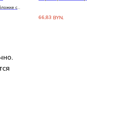
бложке с
и
66,83
BYN.
чно.
тся