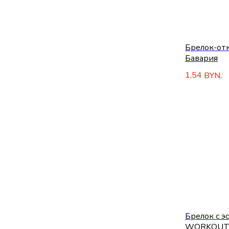
Брелок-от
Бавария
1,54
BYN.
Брелок с э
WORKOU