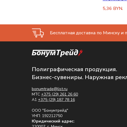
5,36
BYN.
Бесплатная доставка по Минску и п
Полиграфическая продукция.
Бизнес-сувениры. Наружная рек
bonumtrade@list.ru
МТС
+375 (29) 261 26 60
A1
+375 (29) 187 78 16
ООО "Бонумтрейд"
УНП: 192212750
Юридический адрес:
220007, г. Минск,