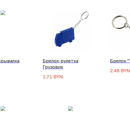
крывалка
Брелок-рулетка
Брелок "
Грузовик
2,48
BYN
1,71
BYN.