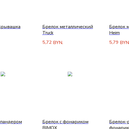
крывашка
Брелок металлический
Брелок 
Truck
Heim
5,72
5,79
BYN.
BYN
спандером
Брелок с фонариком
Брелок-р
T
BIMOX
фонарико