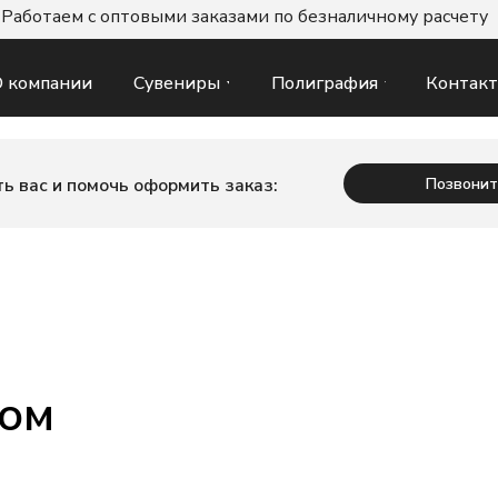
Работаем с оптовыми заказами по безналичному расчету
Сувениры
Полиграфия
Контак
 компании
Позвонит
ь вас и помочь оформить заказ:
пом