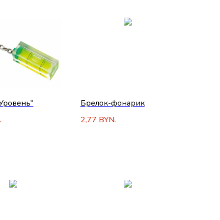
Уровень"
Брелок-фонарик
2,77
.
BYN.