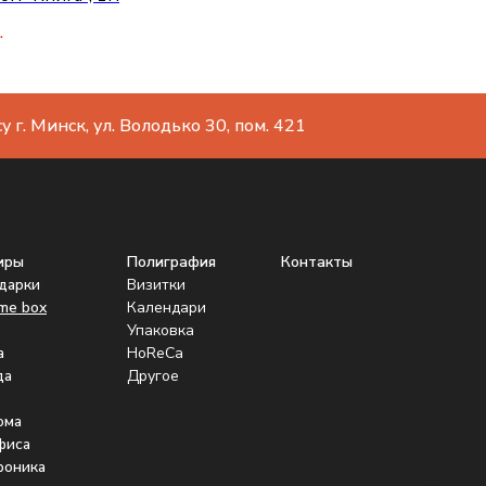
.
 г. Минск, ул. Володько 30, пом. 421
иры
Полиграфия
Контакты
одарки
Визитки
me box
Календари
Упаковка
а
HoReCa
да
Другое
ома
фиса
роника