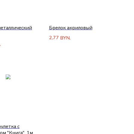
металлический
Брелок акриловый
2,77
BYN.
.
улетка с
м "Книга", 1м