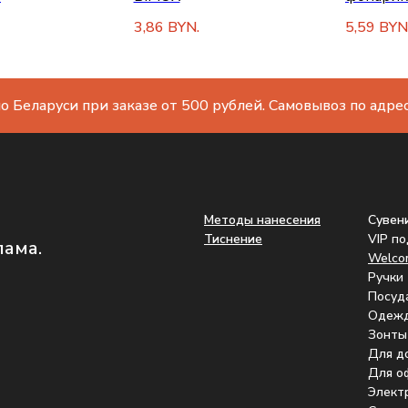
3,86
5,59
BYN.
BYN
о Беларуси при заказе от 500 рублей. Самовывоз по адресу
Методы нанесения
Сувен
Тиснение
VIP п
лама.
Welco
Ручки
Посуд
Одеж
Зонты
Для д
Для о
Элект