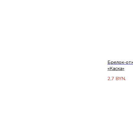
Брелок-от
«Каска»
2,7
BYN.