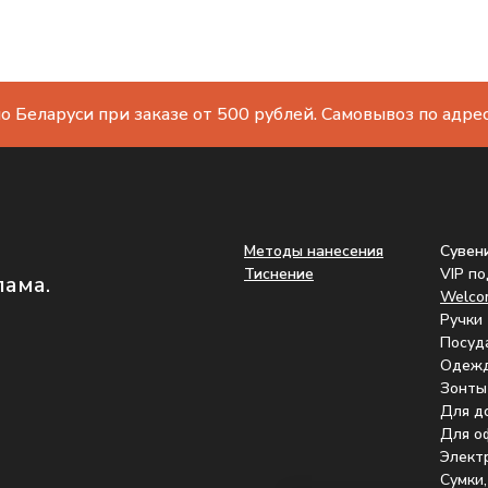
о Беларуси при заказе от 500 рублей. Самовывоз по адресу
Методы нанесения
Сувен
Тиснение
VIP п
лама.
Welco
Ручки
Посуд
Одеж
Зонты
Для д
Для о
Элект
Сумки,