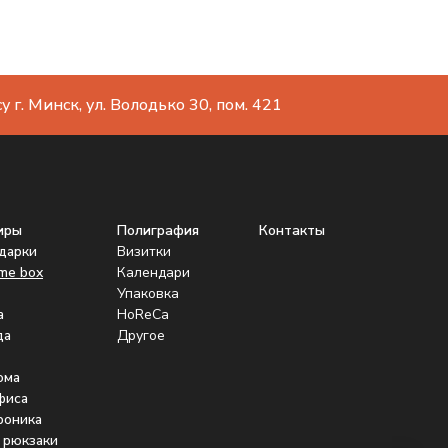
 г. Минск, ул. Володько 30, пом. 421
иры
Полиграфия
Контакты
одарки
Визитки
me box
Календари
Упаковка
а
HoReCa
да
Другое
ома
фиса
роника
 рюкзаки