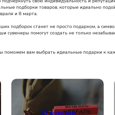
 подчеркнуть свою индивидуальность и репутацию
альные подборки товаров, которые идеально подо
враля и 8 марта.
их подборок станет не просто подарком, а симво
аши сувениры помогут создать не только незабыва
ы поможем вам выбрать идеальные подарки к каж
смотреть каталог
23 февраля