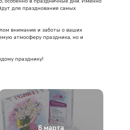
, особенно в праздничные дни. Именно
йдут для празднования самых
лом внимания и заботы о ваших
емую атмосферу праздника, но и
дому празднику!
смотреть каталог
8 марта