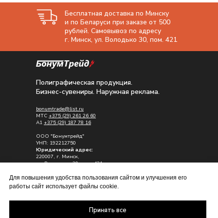
Бесплатная доставка по Минску
и по Беларуси при заказе от 500
рублей. Самовывоз по адресу
г. Минск, ул. Володько 30, пом. 421
Полиграфическая продукция.
Бизнес-сувениры. Наружная реклама.
bonumtrade@list.ru
МТС
+375 (29) 261 26 60
A1
+375 (29) 187 78 16
ООО "Бонумтрейд"
УНП: 192212750
Юридический адрес:
220007, г. Минск,
ул. Володько , 30, пом. 421
Почтовый адрес:
Для повышения удобства пользования сайтом и улучшения его
223028, Минский р-н, д. Каменная горка
работы сайт использует файлы cookie.
ул. Садовая д.12
Принять все
Политика обработки персональных