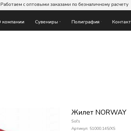
Работаем с оптовыми заказами по безналичному расчету
Сувениры
Полиграфия
Контак
 компании
Жилет NORWAY
Sol's
Артикул:
51000.145/XS