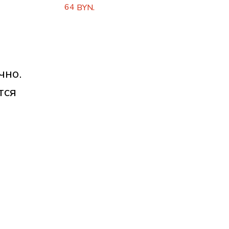
дизайном
64
BYN.
чно.
тся