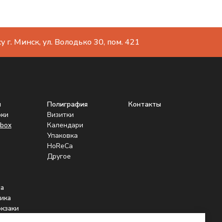
 г. Минск, ул. Володько 30, пом. 421
ы
Полиграфия
Контакты
рки
Визитки
box
Календари
Упаковка
HoReCa
Другое
а
ика
юкзаки
нники