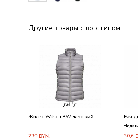
Другие товары с логотипом
Жилет Wilson BW женский
Ежедн
Недат
обложк
230
30,6
BYN.
B