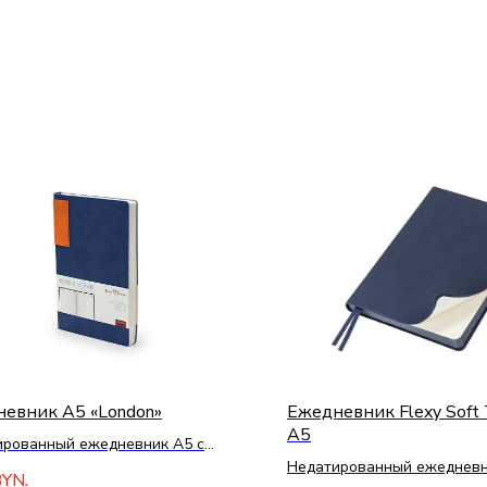
евник А5 «London»
Ежедневник Flexy Soft 
А5
ированный ежедневник А5 с
ой из искусственной кожи
Недатированный ежедневн
YN.