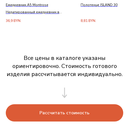
Ежедневник А5 Montrose
Полотенце ISLAND 30
Недатированный ежедневник в
твердом переплете с металлической
36,9
BYN.
8,81
BYN.
рамкой
Все цены в каталоге указаны
ориентировочно. Стоимость готового
изделия рассчитывается индивидуально.
Рассчитать стоимость