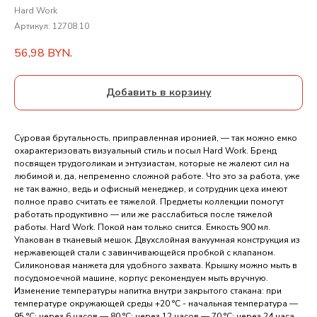
Hard Work
Артикул:
12708.10
56,98
BYN.
Добавить в корзину
Суровая брутальность, приправленная иронией, — так можно емко
охарактеризовать визуальный стиль и посыл Hard Work. Бренд
посвящен трудоголикам и энтузиастам, которые не жалеют сил на
любимой и, да, непременно сложной работе. Что это за работа, уже
не так важно, ведь и офисный менеджер, и сотрудник цеха имеют
полное право считать ее тяжелой. Предметы коллекции помогут
работать продуктивно — или же расслабиться после тяжелой
работы. Hard Work. Покой нам только снится. Емкость 900 мл.
Упакован в тканевый мешок. Двухслойная вакуумная конструкция из
нержавеющей стали с завинчивающейся пробкой с клапаном.
Силиконовая манжета для удобного захвата. Крышку можно мыть в
посудомоечной машине, корпус рекомендуем мыть вручную.
Изменение температуры напитка внутри закрытого стакана: при
температуре окружающей среды +20 °С - начальная температура —
95 °С; через 6 часов — 80 °С; через 12 часов — 70 °С; через 24 часа