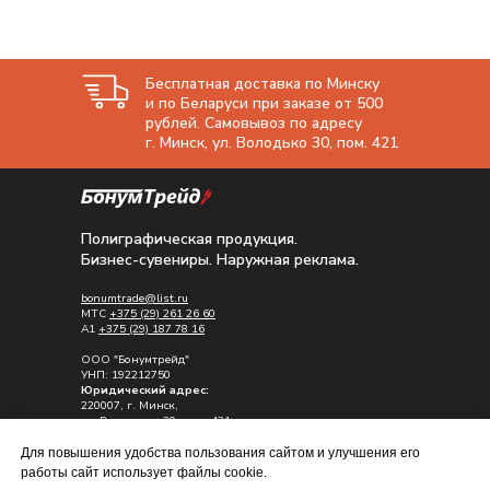
Бесплатная доставка по Минску
и по Беларуси при заказе от 500
рублей. Самовывоз по адресу
г. Минск, ул. Володько 30, пом. 421
Полиграфическая продукция.
Бизнес-сувениры. Наружная реклама.
bonumtrade@list.ru
МТС
+375 (29) 261 26 60
A1
+375 (29) 187 78 16
ООО "Бонумтрейд"
УНП: 192212750
Юридический адрес:
220007, г. Минск,
ул. Володько , 30, пом. 421
Почтовый адрес:
Для повышения удобства пользования сайтом и улучшения его
223028, Минский р-н, д. Каменная горка
работы сайт использует файлы cookie.
ул. Садовая д.12