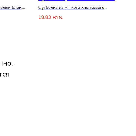
елый блок,
Футболка из мягкого хлопкового
трикотажа, 150 г/м².
18,83
BYN.
чно.
тся