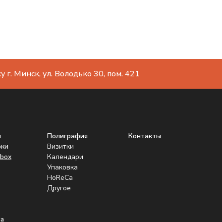
 г. Минск, ул. Володько 30, пом. 421
ы
Полиграфия
Контакты
рки
Визитки
box
Календари
Упаковка
HoReCa
Другое
а