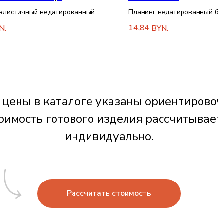
алистичный недатированный
Планинг недатированный б
вник с гибкой обложкой
без обреза
14,84
N.
BYN.
 цены в каталоге указаны ориентирово
оимость готового изделия рассчитывае
индивидуально.
Рассчитать стоимость