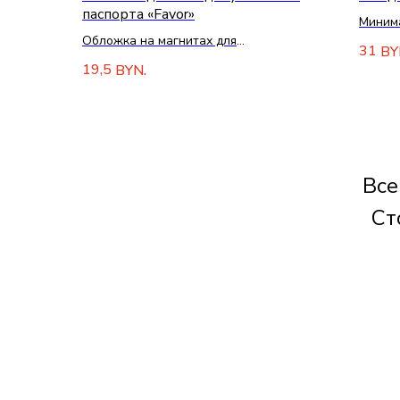
паспорта «Favor»
Миним
Обложка на магнитах для
ежедне
31
BY
автодокументов и паспорта
19,5
BYN.
Все
Ст