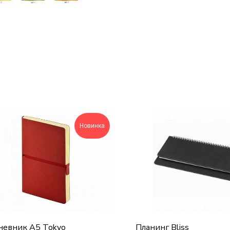
Новинка
евник А5 Tokyo
Планинг Bliss