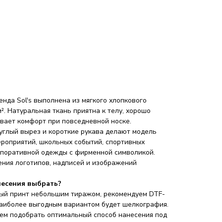
нда Sol's выполнена из мягкого хлопкового
². Натуральная ткань приятна к телу, хорошо
ивает комфорт при повседневной носке.
руглый вырез и короткие рукава делают модель
ероприятий, школьных событий, спортивных
рпоративной одежды с фирменной символикой.
ения логотипов, надписей и изображений
несения выбрать?
ный принт небольшим тиражом, рекомендуем DTF-
наиболее выгодным вариантом будет шелкография.
ем подобрать оптимальный способ нанесения под