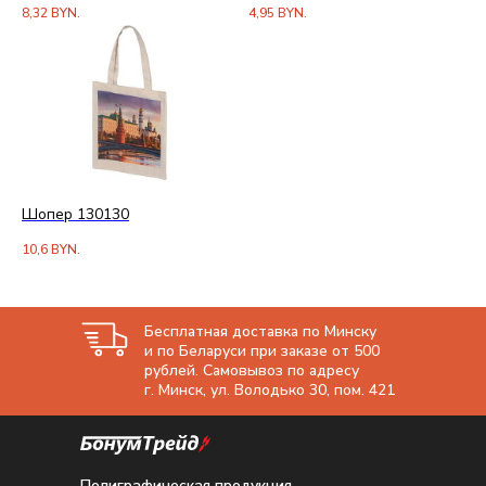
8,32
BYN.
4,95
BYN.
Шопер 130130
10,6
BYN.
Бесплатная доставка по Минску
и по Беларуси при заказе от 500
рублей. Самовывоз по адресу
г. Минск, ул. Володько 30, пом. 421
Полиграфическая продукция.