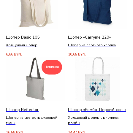
Шопер Basic 105
Шопер «Carryme 220»
Холщовый шопер
Шопер из плотного хлопка
6,66
BYN.
10,65
BYN.
Новинка
Шопер Reflector
Шопер «Ромбо. Первый снег»
Шопер из светоотражающей
Холщовый шопер с рисунком
ткани
ромбы
16,58
BYN.
14,47
BYN.