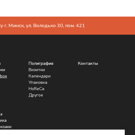
 г. Минск, ул. Володько 30, пом. 421
ы
Полиграфия
Контакты
рки
Визитки
box
Календари
Упаковка
HoReCa
Другое
а
ика
юкзаки
нники