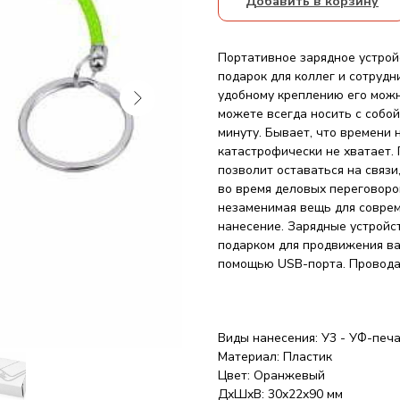
Добавить в корзину
Портативное зарядное устройс
подарок для коллег и сотруд
удобному креплению его можн
можете всегда носить с собо
минуту. Бывает, что времени 
катастрофически не хватает. 
позволит оставаться на связи
во время деловых переговоро
незаменимая вещь для соврем
нанесение. Зарядные устройс
подарком для продвижения ва
помощью USB-порта. Провода 
Виды нанесения: У3 - УФ-печ
Материал: Пластик
Цвет: Оранжевый
ДxШxВ: 30x22x90 мм