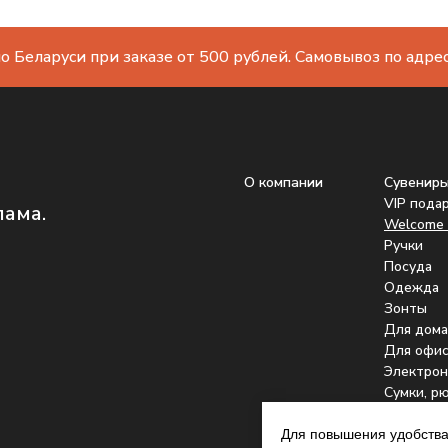
о Беларуси при заказе от 500 рублей. Самовывоз по адресу
О компании
Сувенир
VIP пода
лама.
Welcome 
Ручки
Посуда
Одежда
Зонты
Для дома
Для офис
Электрон
Сумки, р
Подстака
Для повышения удобства