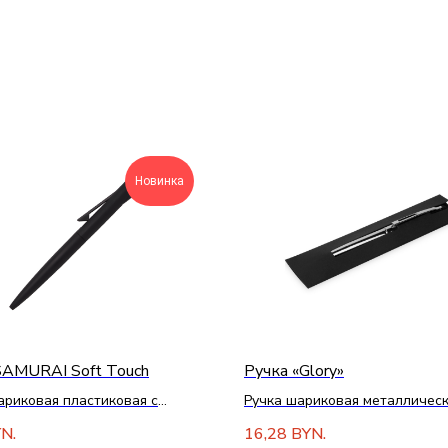
Новинка
SAMURAI Soft Touch
Ручка «Glory»
ариковая пластиковая с
Ручка шариковая металлическ
ем софт тач
стилусом
16,28
N.
BYN.