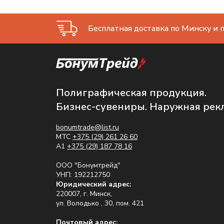
Бесплатная доставка по Минску и п
Полиграфическая продукция.
Бизнес-сувениры. Наружная рек
bonumtrade@list.ru
МТС
+375 (29) 261 26 60
A1
+375 (29) 187 78 16
ООО "Бонумтрейд"
УНП: 192212750
Юридический адрес:
220007, г. Минск,
ул. Володько , 30, пом. 421
Почтовый адрес: