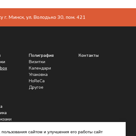
 г. Минск, ул. Володько 30, пом. 421
ы
Полиграфия
Контакты
рки
Визитки
box
Календари
Упаковка
HoReCa
Другое
а
ика
юкзаки
нники
 пользования сайтом и улучшения его работы сайт