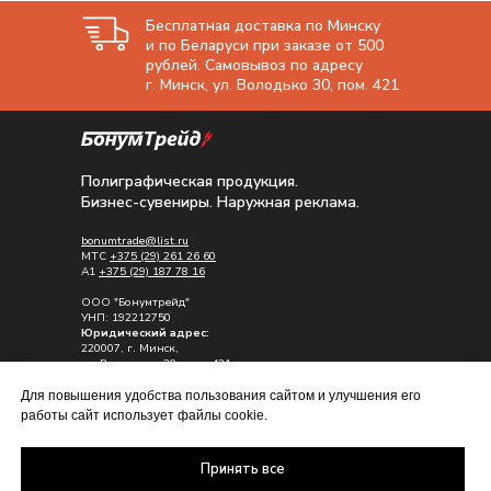
Бесплатная доставка по Минску
и по Беларуси при заказе от 500
рублей. Самовывоз по адресу
г. Минск, ул. Володько 30, пом. 421
Полиграфическая продукция.
Бизнес-сувениры. Наружная реклама.
bonumtrade@list.ru
МТС
+375 (29) 261 26 60
A1
+375 (29) 187 78 16
ООО "Бонумтрейд"
УНП: 192212750
Юридический адрес:
220007, г. Минск,
ул. Володько , 30, пом. 421
Почтовый адрес:
Для повышения удобства пользования сайтом и улучшения его
223028, Минский р-н, д. Каменная горка
работы сайт использует файлы cookie.
ул. Садовая д.12
Принять все
Политика обработки персональных
данных