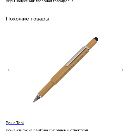
Виды нанесения: лазерная гравировка
Похожие товары
Ручка Tool
Руч
Ручка-стилус из бамбука с уровнем и отверткой
Мет