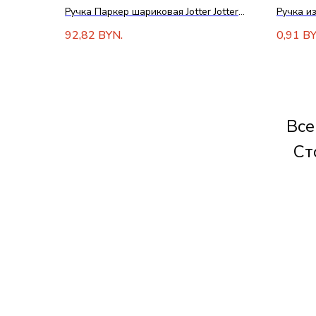
Ручка Паркер шариковая Jotter Jotter
Ручка и
K160
соломы
92,82
0,91
BYN.
BY
Все
Ст