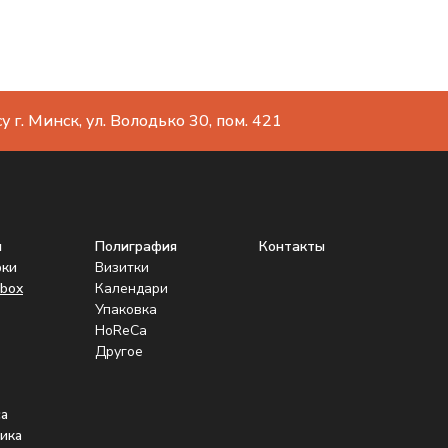
 г. Минск, ул. Володько 30, пом. 421
ы
Полиграфия
Контакты
рки
Визитки
box
Календари
Упаковка
HoReCa
Другое
а
ика