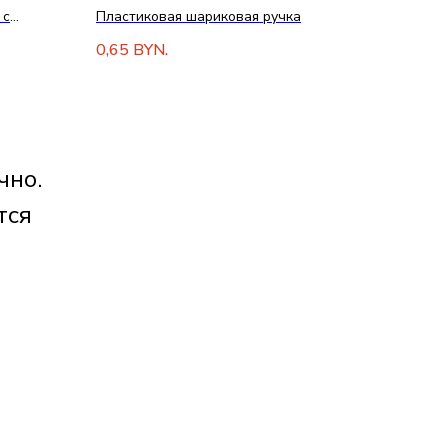
 с
Пластиковая шариковая ручка
0,65
BYN.
чно.
тся