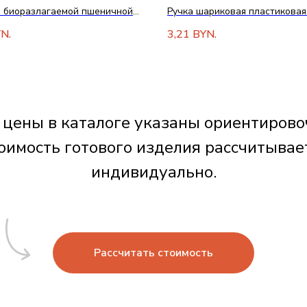
з биоразлагаемой пшеничной
Ручка шариковая пластиковая
покрытием софт тач
3,21
N.
BYN.
 цены в каталоге указаны ориентирово
оимость готового изделия рассчитывае
индивидуально.
Рассчитать стоимость