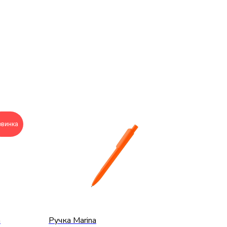
овинка
h
Ручка Marina