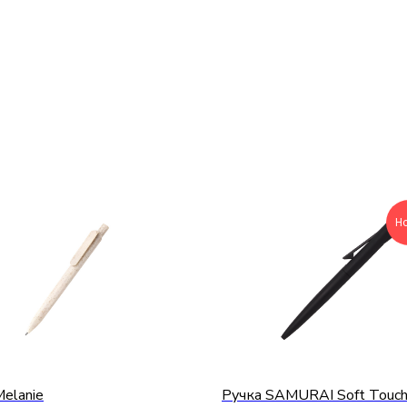
Н
elanie
Ручка SAMURAI Soft Touc