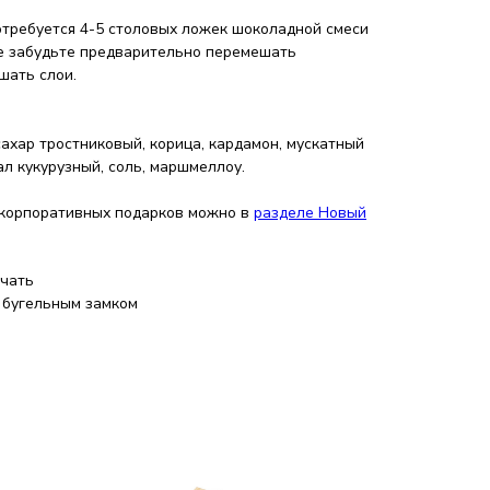
требуется 4-5 столовых ложек шоколадной смеси
Не забудьте предварительно перемешать
шать слои.
сахар тростниковый, корица, кардамон, мускатный
ал кукурузный, соль, маршмеллоу.
 корпоративных подарков можно в
разделе Новый
ечать
с бугельным замком