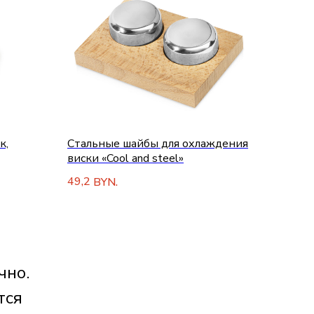
к,
Стальные шайбы для охлаждения
виски «Cool and steel»
49,2
BYN.
чно.
тся