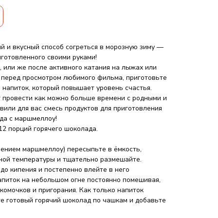
 и вкусный способ согреться в морозную зиму —
иготовленного своими руками!
, или же после активного катания на лыжах или
о перед просмотром любимого фильма, приготовьте
 напиток, который повышает уровень счастья.
 провести как можно больше времени с родными и
вили для вас смесь продуктов для приготовления
да с маршмеллоу!
12 порций горячего шоколада.
ением маршмеллоу) пересыпьте в ёмкость,
тной температуры и тщательно размешайте.
до кипения и постепенно влейте в него
апиток на небольшом огне постоянно помешивая,
комочков и пригорания. Как только напиток
те готовый горячий шоколад по чашкам и добавьте