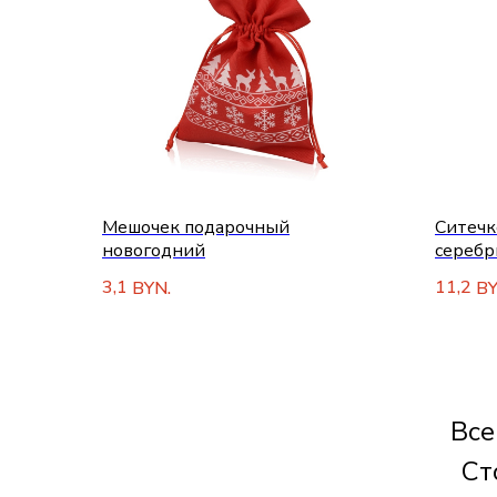
Мешочек подарочный
Ситечк
новогодний
серебр
3,1
11,2
BYN.
BY
Все
Ст