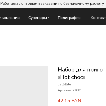
Работаем с оптовыми заказами по безналичному расчету
Сувениры
Полиграфия
Контак
 компании
Набор для пригот
«Hot choc»
Eat&Bite
Артикул:
21001
42,15
BYN.