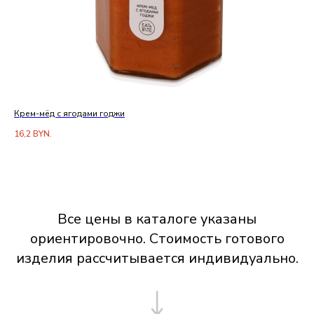
Крем-мёд с ягодами годжи
Кр
16,2
BYN.
15,
Все цены в каталоге указаны
ориентировочно. Стоимость готового
изделия рассчитывается индивидуально.