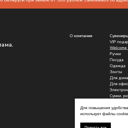
о Беларуси при заказе от 500 рублей. Самовывоз по адресу
О компании
Сувенир
VIP пода
лама.
Welcome 
Ручки
Посуда
Одежда
Зонты
Для дома
Для офис
Электрон
Сумки, р
Подстака
Для повышения удобства
использует файлы cookie
Принять все