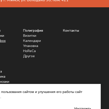
 г. Минск, ул. Володько 30, пом. 421
ы
Полиграфия
Контакты
рки
Визитки
box
Календари
Упаковка
HoReCa
Другое
а
ика
юкзаки
нники
 пользования сайтом и улучшения его работы сайт
.
Настроить