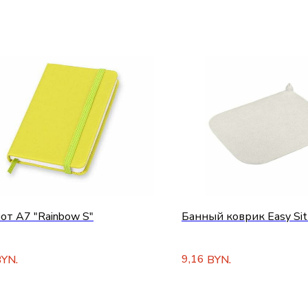
от A7 "Rainbow S"
Банный коврик Easy Sit
9,16
YN.
BYN.