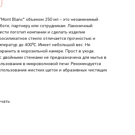
"Mont Blanc" объемом 250 мл – это незаменимый
аботе, партнеру или сотрудникам. Лаконичный
ести логотип компании и сделать изделие
осиликатное стекло отличается прочностью и
мператур до 400℃. Имеет небольшой вес. Не
хранить в морозильной камере. Прост в уходе.
 с двойными стенками не предназначена для мытья в
льзования в микроволновой печи. Рекомендуется
спользования жестких щеток и абразивных чистящих
ечать