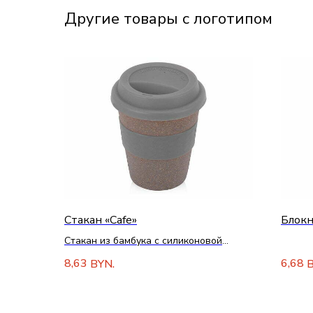
Другие товары с логотипом
Стакан «Cafe»
Блокн
Стакан из бамбука с силиконовой
крышкой
8,63
6,68
BYN.
B