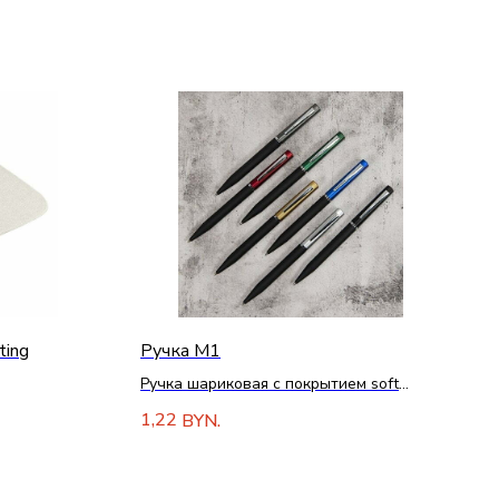
ting
Ручка M1
Ручка шариковая с покрытием soft
touch
1,22
BYN.