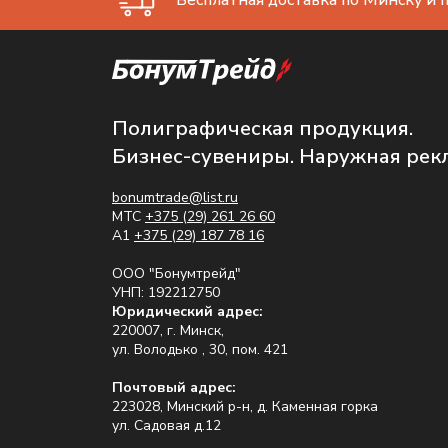
Бесплатная доставка по Минску и п
Полиграфическая продукция.
Бизнес-сувениры. Наружная рек
bonumtrade@list.ru
МТС
+375 (29) 261 26 60
A1
+375 (29) 187 78 16
ООО "Бонумтрейд"
УНП: 192212750
Юридический адрес:
220007, г. Минск,
ул. Володько , 30, пом. 421
Почтовый адрес:
223028, Минский р-н, д. Каменная горка
ул. Садовая д.12