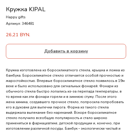
Кружка KIPAL
Happy gifts
Артикул:
346481
26,21
BYN.
Добавить в корзину
Кружка изготовлена из боросиликатного стекла, крышка и ложка из
бамбука. Боросиликатное стекло отличается особой прочностью и
жаростойкостью. Впервые боросиликатное стекло появилось в 19м
веке и было использовано для сигнальных фонарей. Фонари из
обычного стекла быстро лопались из-за перепада температуры, в
то время как эти фонари горели и в зимнюю стужу. После этого
жена химика, создавшего прочное стекло, попросила попробовать
его в духовке для выпечки пирога. Форма из такого стекла
выдержала выпекание без нареканий. Вскоре боросиликатное
стекло получило всеобщую популярность и стало широко
применяться в фармацевтике, детской продукции и, конечно, при
изготовлении различной посуды. Бамбук – экологически чистый и