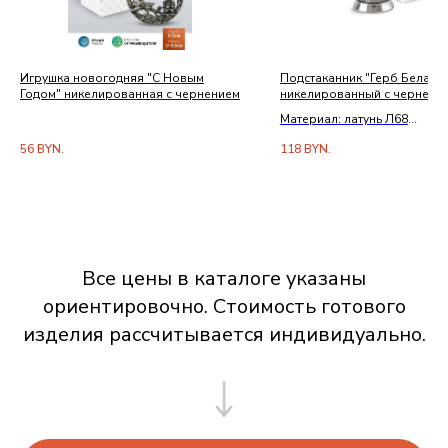
Игрушка новогодняя "С Новым
Подстаканник "Герб Белару
Годом" никелированная с чернением
никелированный с чернени
Материал: латунь Л68
Покрытие: никель с чернен
56
BYN.
118
BYN.
Комплектация: подстаканник
фирменная упаковка
Все цены в каталоге указаны
ориентировочно. Стоимость готового
изделия рассчитывается индивидуально.