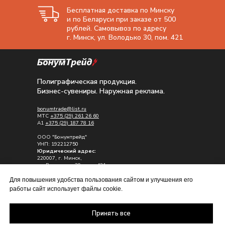
Бесплатная доставка по Минску
и по Беларуси при заказе от 500
рублей. Самовывоз по адресу
г. Минск, ул. Володько 30, пом. 421
Полиграфическая продукция.
Бизнес-сувениры. Наружная реклама.
bonumtrade@list.ru
МТС
+375 (29) 261 26 60
A1
+375 (29) 187 78 16
ООО "Бонумтрейд"
УНП: 192212750
Юридический адрес:
220007, г. Минск,
ул. Володько , 30, пом. 421
Почтовый адрес:
Для повышения удобства пользования сайтом и улучшения его
223028, Минский р-н, д. Каменная горка
работы сайт использует файлы cookie.
ул. Садовая д.12
Принять все
Политика обработки персональных
данных
Политика в отношении обработки куки