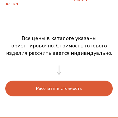
26,4
BYN.
Покрытие: никель с чернением,
161
BYN.
декоративные элементы с эмалью
Комплектация: подстаканник,
фирменная упаковка
Все цены в каталоге указаны
ориентировочно. Стоимость готового
изделия рассчитывается индивидуально.
Рассчитать стоимость