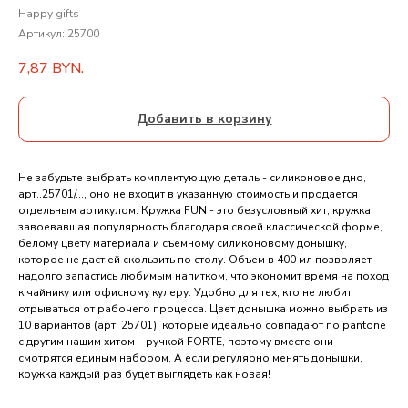
Happy gifts
Артикул:
25700
7,87
BYN.
Добавить в корзину
Не забудьте выбрать комплектующую деталь - силиконовое дно,
арт..25701/..., оно не входит в указанную стоимость и продается
отдельным артикулом. Кружка FUN - это безусловный хит, кружка,
завоевавшая популярность благодаря своей классической форме,
белому цвету материала и съемному силиконовому донышку,
которое не даст ей скользить по столу. Объем в 400 мл позволяет
надолго запастись любимым напитком, что экономит время на поход
к чайнику или офисному кулеру. Удобно для тех, кто не любит
отрываться от рабочего процесса. Цвет донышка можно выбрать из
10 вариантов (арт. 25701), которые идеально совпадают по pantone
с другим нашим хитом – ручкой FORTE, поэтому вместе они
смотрятся единым набором. А если регулярно менять донышки,
кружка каждый раз будет выглядеть как новая!