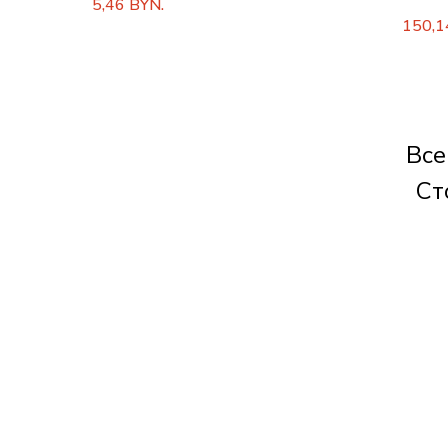
5,46
BYN.
150,1
Все
Ст