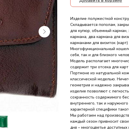
Добавить в корзину
Изделие полужесткой констру
Складывается пополам, закры
для купюр, объемный карман,
кармана, два кармана для виз
карманами для визиток (карт)
Многофункциональный кошелек
себя, так и для близкого чел
Модель располагает многочи
содержит три отсека для карт 
Портмоне из натуральной ко
классической моделью. Ничег
геометрия и надежно закрыва
изделия позволяют с легкост
сохранность содержимого бесп
внутреннего, так и наружног
характерной специфики таког
Мы работаем над производств
каждый сезон привносит свои
дня – многоцветье доступных