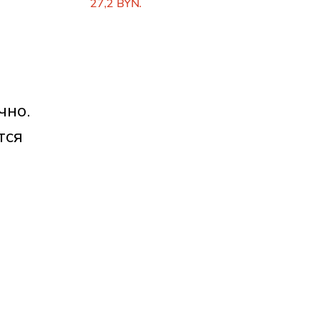
27,2
BYN.
чно.
тся