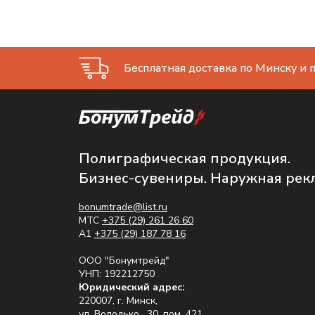
Бесплатная доставка по Минску и п
Полиграфическая продукция.
Бизнес-сувениры. Наружная рек
bonumtrade@list.ru
МТС
+375 (29) 261 26 60
A1
+375 (29) 187 78 16
ООО "Бонумтрейд"
УНП: 192212750
Юридический адрес:
220007, г. Минск,
ул. Володько , 30, пом. 421