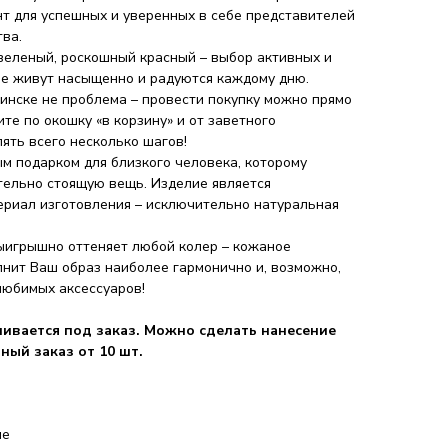
нт для успешных и уверенных в себе представителей
ва.
зеленый, роскошный красный – выбор активных и
е живут насыщенно и радуются каждому дню.
инске не проблема – провести покупку можно прямо
ите по окошку «в корзину» и от заветного
ять всего несколько шагов!
ым подарком для близкого человека, которому
тельно стоящую вещь. Изделие является
ериал изготовления – исключительно натуральная
ыигрышно оттеняет любой колер – кожаное
нит Ваш образ наиболее гармонично и, возможно,
любимых аксессуаров!
ивается под заказ. Можно сделать нанесение
ный заказ от 10 шт.
ие