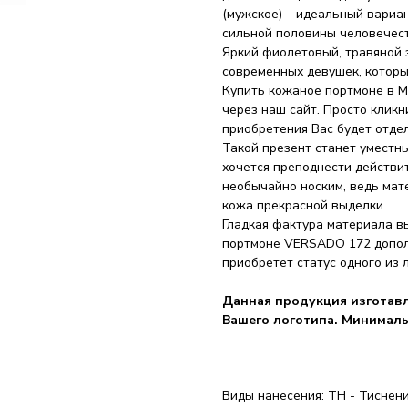
(мужское) – идеальный вариа
сильной половины человечест
Яркий фиолетовый, травяной 
современных девушек, которы
Купить кожаное портмоне в М
через наш сайт. Просто кликн
приобретения Вас будет отдел
Такой презент станет уместн
хочется преподнести действи
необычайно носким, ведь мат
кожа прекрасной выделки.
Гладкая фактура материала в
портмоне VERSADO 172 допол
приобретет статус одного из 
Данная продукция изготавл
Вашего логотипа. Минималь
Виды нанесения: ТН - Тиснен