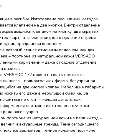
кции в загибку. Изготовлено прошивным методом.
вается клапаном на две кнопки. Внутри отделение
 закрывающийся клапаном на кнопку, два скрытых
иток (карт), а также откидное отделение с тремя
 и одним прозрачным карманом.
, который станет отменным подарком, как для
овека – портмоне из натуральной кожи VERSADO.
сленными карманами – даже откидное отделение
и визиток.
жи VERSADO 172 можно назвать почти что
о лишнего – прямоугольная форма, безупречная
ющийся на две кнопки клапан. Небольшие габариты
ью носить его даже в небольшой сумочке. За
окоиться не стоит – каждая деталь, как
о оформления портмоне изготовлена с учетом
о рода аксессуаров.
ом портмоне из натуральной кожи не первый год –
 веяния и актуальные тренды. Тема сегодняшнего
 к покупке вариантов. Темное кожаное портмоне