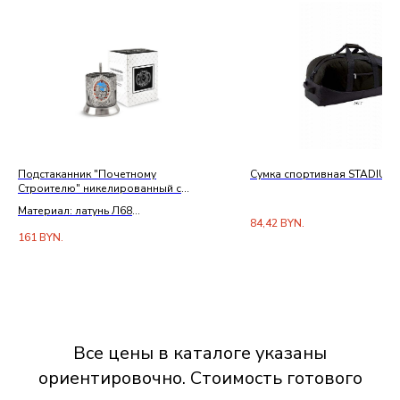
Подстаканник "Почетному
Сумка спортивная STADIUM
Строителю" никелированный с
чернением и с эмалью
Материал: латунь Л68
84,42
BYN.
Покрытие: никель с чернением,
161
BYN.
декоративные элементы с эмалью
Комплектация: подстаканник,
фирменная упаковка
Все цены в каталоге указаны
ориентировочно. Стоимость готового