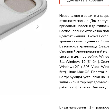
Добавить в корзину
Новое слово в защите инфор
отпечатку пальца. Для досту
приложить палец к дактилоск
Распознавание отпечатка паль
идентификации. Высокая скорос
уровень защиты данных. Общи
Безопасное хранилище (раздел
Стильный хромированный мет
системы для настройки: Windo
8.1, Windows 10 (64 бит). Со
Windows XP + SP3, Vista, Win
бит), Linux, Mac OS. Простая
не требующая установки на П
запаянной в термоусадочную 
работы с флешкой. Они могут 
Виды нанесения: Г1 - Гравиро