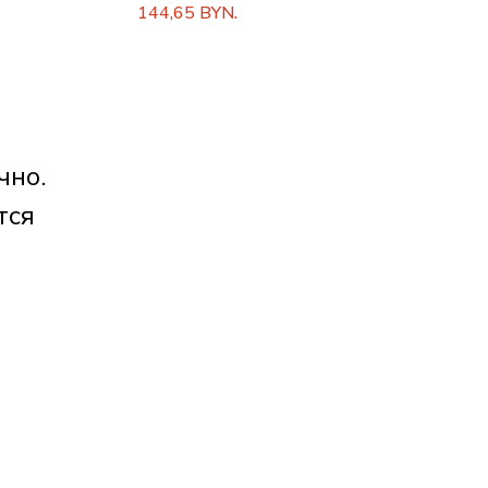
144,65
BYN.
чно.
тся