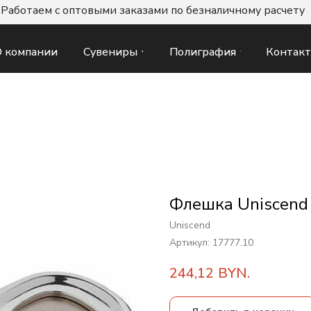
Работаем с оптовыми заказами по безналичному расчету
Сувениры
Полиграфия
Контак
 компании
Флешка Uniscend 
Uniscend
Артикул:
17777.10
244,12
BYN.