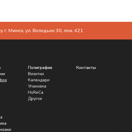
 г. Минск, ул. Володько 30, пом. 421
ы
Полиграфия
Контакты
рки
Визитки
box
Календари
Упаковка
HoReCa
Другое
а
ика
юкзаки