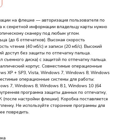
мации на флешке — авторизация пользователя по
па к секретной информации владельцу карты нужно
опическому сканеру под любым углом.
ца (до 6 отпечатков). Высокая скорость
ть чтения (40 мб/c) и записи (20 мб/с). Высокий
й доступ без защиты по отпечатку пальца.
 съемного диска) с защитой по отпечатку пальца.
аллический корпус. Совместимые операционные
ws XP + SP3, Vista, Windows 7, Windows 8, Windows
вместимые операционные системы для работы:
dows 7, Windows 8, Windows 8.1, Windows 10 (64
 внутренняя программа защиты данных по отпечатку,
К (после настройки флешки). Коробка поставляется
пленку. Не используйте сторонние программы для
ее повредить.
вка