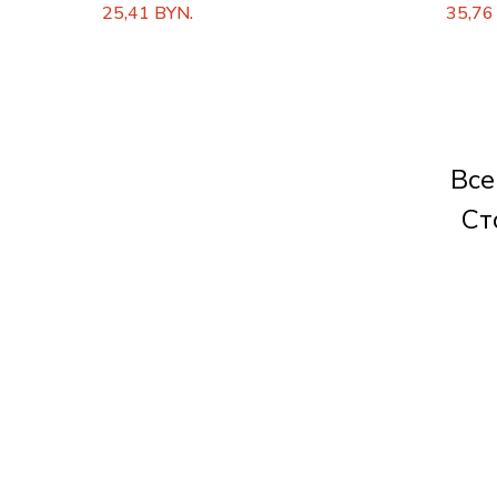
25,41
35,76
BYN.
Все
Ст