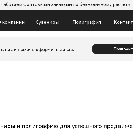
Работаем с оптовыми заказами по безналичному расчету
Сувениры
Полиграфия
Контак
 компании
Позвонит
ь вас и помочь оформить заказ:
вениры и полиграфию для успешного продвиж