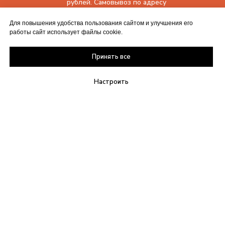
рублей. Самовывоз по адресу
г. Минск, ул. Володько 30, пом. 421
Для повышения удобства пользования сайтом и улучшения его
работы сайт использует файлы cookie.
Полиграфическая продукция.
Принять все
Бизнес-сувениры. Наружная реклама.
Настроить
bonumtrade@list.ru
МТС
+375 (29) 261 26 60
A1
+375 (29) 187 78 16
ООО "Бонумтрейд"
УНП: 192212750
Юридический адрес:
220007, г. Минск,
ул. Володько , 30, пом. 421
Почтовый адрес:
223028, Минский р-н, д. Каменная горка
ул. Садовая д.12
Политика обработки персональных
данных
Политика в отношении обработки куки
©2024
Карта сайта