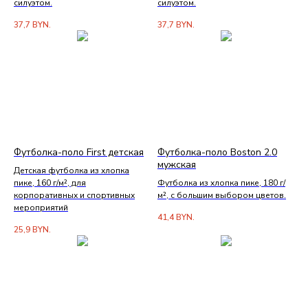
силуэтом.
силуэтом.
37,7
BYN.
37,7
BYN.
Футболка-поло First детская
Футболка-поло Boston 2.0
мужская
Детская футболка из хлопка
пике, 160 г/м², для
Футболка из хлопка пике, 180 г/
корпоративных и спортивных
м², с большим выбором цветов.
мероприятий
41,4
BYN.
25,9
BYN.