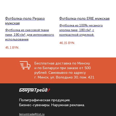
Футболка-поло Pegaso
Футболка-поло ERIE мужская
мужская
Футболка из 100% чесаного
Футболка из смесовой ткани
хлопка пике, 180 г/м², с
пике, 190 г/м², для интенсивного
контрастной отделкой.
использования
46,15
BYN.
45,1
BYN.
Бесплатная доставка по Минску
и по Беларуси при заказе от 500
рублей. Самовывоз по адресу
г. Минск, ул. Володько 30, пом. 421
Полиграфическая продукция.
Бизнес-сувениры. Наружная реклама.
bonumtrade@list.ru