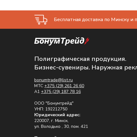
Бесплатная доставка по Минску и п
Полиграфическая продукция.
Бизнес-сувениры. Наружная рек
bonumtrade@list.ru
МТС
+375 (29) 261 26 60
A1
+375 (29) 187 78 16
ООО "Бонумтрейд"
УНП: 192212750
Юридический адрес:
220007, г. Минск,
ул. Володько , 30, пом. 421