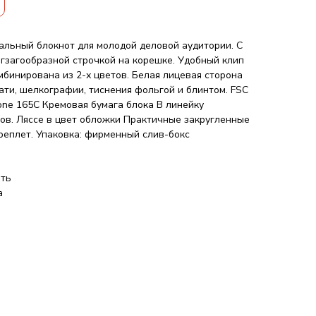
нальный блокнот для молодой деловой аудитории. С
игзагообразной строчкой на корешке. Удобный клип
мбинирована из 2-х цветов. Белая лицевая сторона
ати, шелкографии, тиснения фольгой и блинтом. FSC
ne 165C Кремовая бумага блока В линейку
ов. Ляссе в цвет обложки Практичные закругленные
еплет. Упаковка: фирменный слив-бокс
ать
а