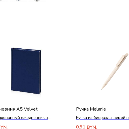
евник А5 Velvet
Ручка Melanie
ированный ежедневник в
Ручка из биоразлагаемой 
у с рельефной обложкой
соломы
0,91
YN.
BYN.