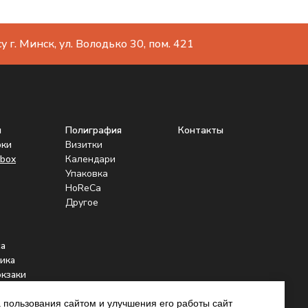
 г. Минск, ул. Володько 30, пом. 421
ы
Полиграфия
Контакты
рки
Визитки
box
Календари
Упаковка
HoReCa
Другое
а
ика
юкзаки
нники
 пользования сайтом и улучшения его работы сайт