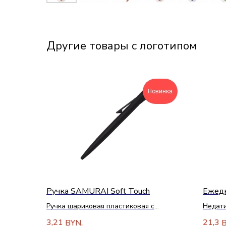
Другие товары с логотипом
Новинка
Ручка SAMURAI Soft Touch
Ежедн
Ручка шариковая пластиковая с
Недат
покрытием софт тач
линейк
3,21
21,3
BYN.
B