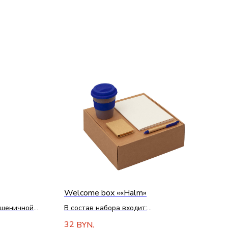
Welcome box ««Halm»
пшеничной
В состав набора входит:
Блокнот для заметок
32
BYN.