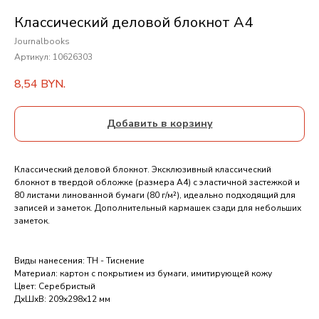
Классический деловой блокнот А4
Journalbooks
Артикул:
10626303
8,54
BYN.
Добавить в корзину
Классический деловой блокнот. Эксклюзивный классический
блокнот в твердой обложке (размера А4) с эластичной застежкой и
80 листами линованной бумаги (80 г/м²), идеально подходящий для
записей и заметок. Дополнительный кармашек сзади для небольших
заметок.
Виды нанесения: ТН - Тиснение
Материал: картон с покрытием из бумаги, имитирующей кожу
Цвет: Серебристый
ДxШxВ: 209x298x12 мм