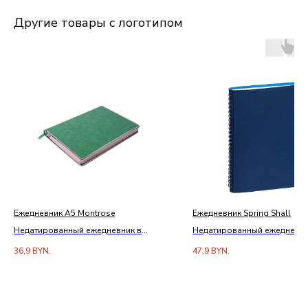
Другие товары с логотипом
Ежедневник А5 Montrose
Ежедневник Spring Shall
Недатированный ежедневник в
Недатированный ежедневни
твердом переплете с металлической
обложке Soft Touch
36,9
BYN.
47,9
BYN.
рамкой