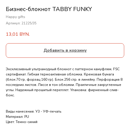
Бизнес-блокнот TABBY FUNKY
Happy gifts
Артикул:
21225/35
13,01
BYN.
Добавить в корзину
Эксклюзивный ультрамодный блокнот с паттерном камуфляж. FSC
сертификат. Гибкая термоактивная обложка. Кремовая бумага
(блок 70 гр, форзац 160 гр). Блок 256 стр. в линейку. Перфорация 8
последних листов. Ляссе в тон обложки. Практичные закругленные
углы. Надежный прошитый переплет. Упаковка: фирменный слив-
бокс.
Виды нанесения: У3 - УФ-печать
Материал: PU
Цвет: Темно-синий