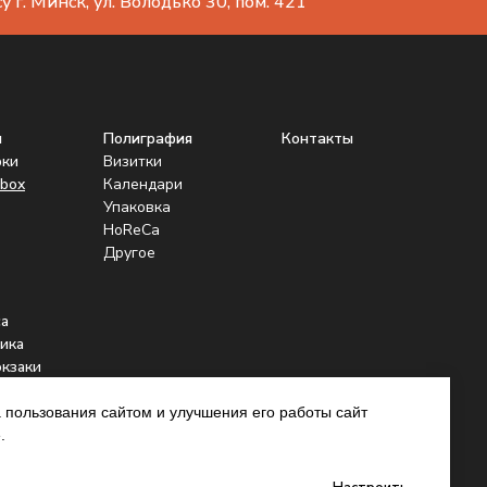
 г. Минск, ул. Володько 30, пом. 421
ы
Полиграфия
Контакты
рки
Визитки
box
Календари
Упаковка
HoReCa
Другое
а
ика
юкзаки
нники
 пользования сайтом и улучшения его работы сайт
.