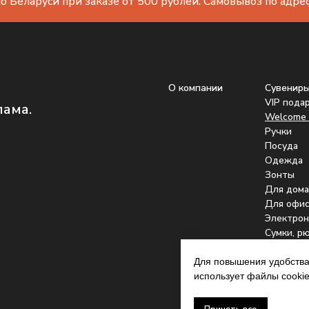
о Беларуси при заказе от 500 рублей. Самовывоз по адресу
О компании
Сувенир
VIP пода
лама.
Welcome 
Ручки
Посуда
Одежда
Зонты
Для дома
Для офис
Электрон
Сумки, р
Подстака
Для повышения удобства
использует файлы cookie