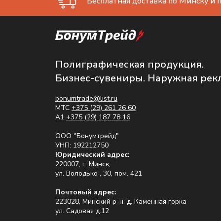
Бесплатная доставка по Минску и п
Полиграфическая продукция.
Бизнес-сувениры. Наружная рек
bonumtrade@list.ru
МТС
+375 (29) 261 26 60
A1
+375 (29) 187 78 16
ООО "Бонумтрейд"
УНП: 192212750
Юридический адрес:
220007, г. Минск,
ул. Володько , 30, пом. 421
Почтовый адрес:
223028, Минский р-н, д. Каменная горка
ул. Садовая д.12