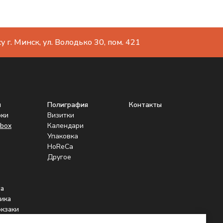
 г. Минск, ул. Володько 30, пом. 421
ы
Полиграфия
Контакты
рки
Визитки
box
Календари
Упаковка
HoReCa
Другое
а
ика
юкзаки
нники