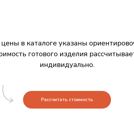
Бутылка для воды 650 мл
Картхолдер для телефона
Блокнот A5 «ColorNote Blac
Открытка
Коробка подарочная
 цены в каталоге указаны ориентирово
оимость готового изделия рассчитывае
индивидуально.
Рассчитать стоимость