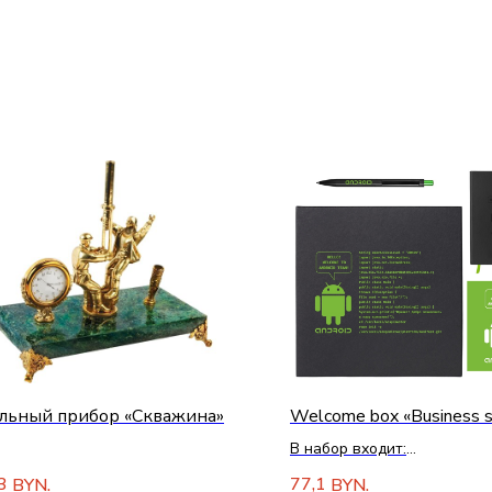
льный прибор «Скважина»
Welcome box «Business s
В набор входит:
Ручка металлическая шар
3
77,1
BYN.
BYN.