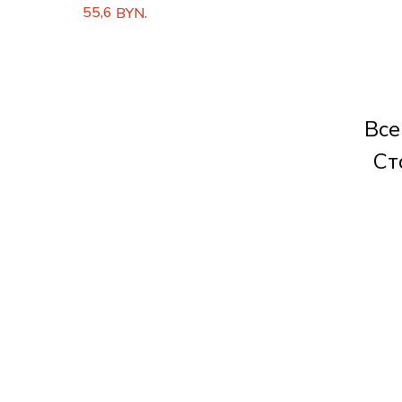
портфолио в твердой обложке
55,6
BYN.
Все
Ст