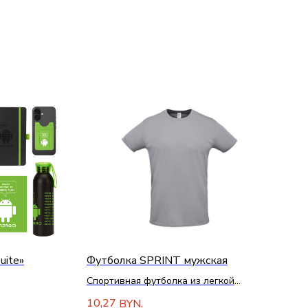
uite»
Футболка SPRINT мужская
Спортивная футболка из легкой
иковая
дышащей ткани, 130 г/м².
10,27
BYN.