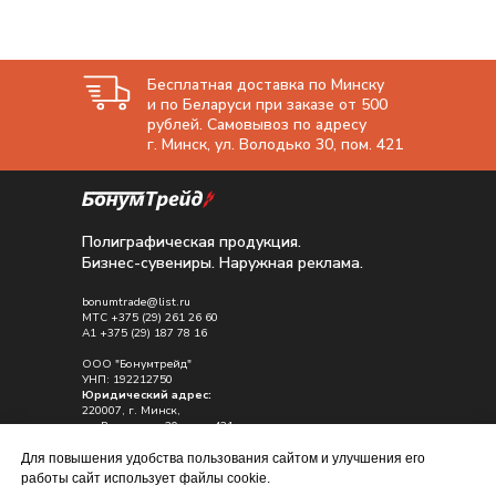
Бесплатная доставка по Минску
и по Беларуси при заказе от 500
рублей. Самовывоз по адресу
г. Минск, ул. Володько 30, пом. 421
Полиграфическая продукция.
Бизнес-сувениры. Наружная реклама.
bonumtrade@list.ru
МТС
+375 (29) 261 26 60
A1
+375 (29) 187 78 16
ООО "Бонумтрейд"
УНП: 192212750
Юридический адрес:
220007, г. Минск,
ул. Володько , 30, пом. 421
Почтовый адрес:
Для повышения удобства пользования сайтом и улучшения его
223028, Минский р-н, д. Каменная горка
работы сайт использует файлы cookie.
ул. Садовая д.12