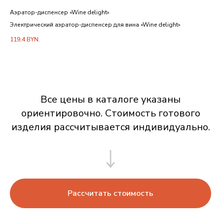
Аэратор-диспенсер «Wine delight»
Про
Электрический аэратор-диспенсер для вина «Wine delight»
Авт
119,4
BYN.
74,
Все цены в каталоге указаны
ориентировочно. Стоимость готового
изделия рассчитывается индивидуально.
Рассчитать стоимость